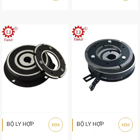
TỪ TJ-B1
TỪ TJ-B
SERIES TIANJI
SERIES TIANJI
Email
sales@ngananhphat.com
Gọi cho chúng tôi
Nhắn tin
Mail
COPYRIGHT 2015. ALL RIGHTS RESERVED
BỘ LY HỢP
BỘ LY HỢP
XEM
XEM
ĐIỆN TỪ
ĐIỆN TỪ 1 ĐĨA