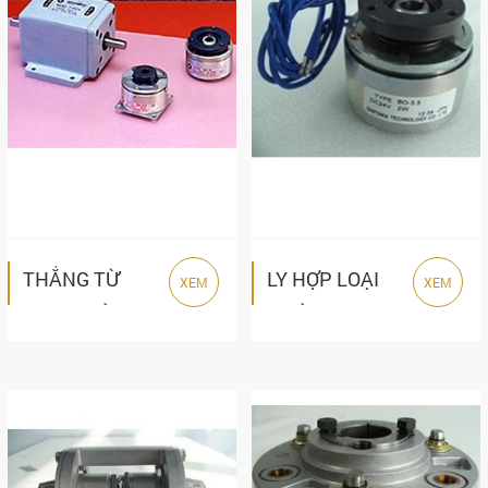
THẮNG TỪ
LY HỢP LOẠI
XEM
XEM
LOẠI NHỎ BB
NHỎ BO
SERIES
SERIES
SINFONIA
SINFONIA