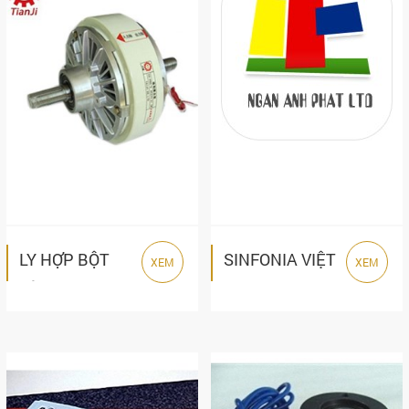
LY HỢP BỘT
SINFONIA VIỆT
XEM
XEM
TỪ TIANJI POC
NAM
SERIES