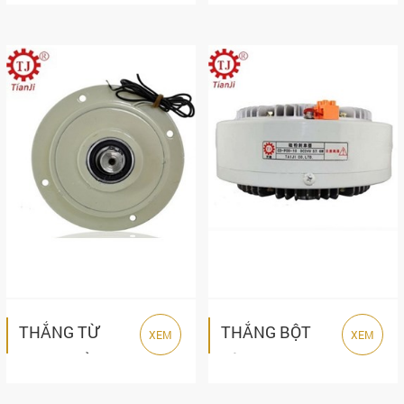
TIANJI TJ-A2
TIANJI TJ-C
SERIES
SERIES
THẮNG TỪ
THẮNG BỘT
XEM
XEM
LOẠI NHỎ POD-
TỪ POD-B
C SERIES
SERIES TIANJI