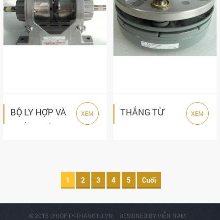
BỘ LY HỢP VÀ
THẮNG TỪ
XEM
XEM
THẮNG TỪ
SINFONIA PB
SINFONIA EP
SERIES
SERIES
1
2
3
4
5
Cuối
© 2016
LYHOPTY-THANGTU.VN
DESIGNED BY
VIỄN NAM