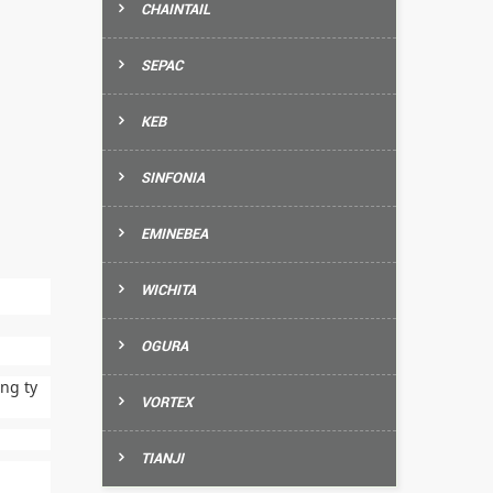
CHAINTAIL
SEPAC
KEB
SINFONIA
EMINEBEA
WICHITA
OGURA
ng ty
VORTEX
TIANJI