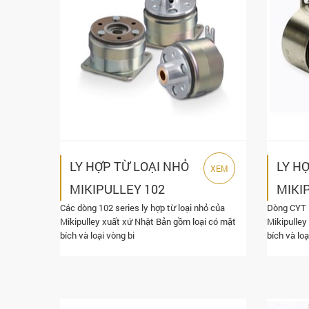
LY HỢP TỪ LOẠI NHỎ
LY H
XEM
MIKIPULLEY 102
MIKI
Các dòng 102 series ly hợp từ loại nhỏ của
Dòng CYT s
SERIES
SERI
Mikipulley xuất xứ Nhật Bản gồm loại có mặt
Mikipulley
bích và loại vòng bi
bích và loạ