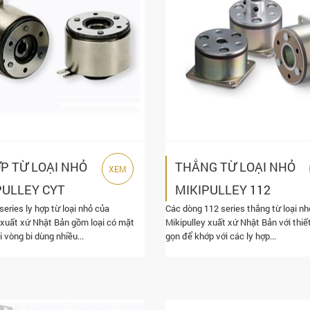
ỢP TỪ LOẠI NHỎ
THẮNG TỪ LOẠI NHỎ
XEM
PULLEY CYT
MIKIPULLEY 112
eries ly hợp từ loại nhỏ của
Các dòng 112 series thắng từ loại nh
ES
SERIES
 xuất xứ Nhật Bản gồm loại có mặt
Mikipulley xuất xứ Nhật Bản với thiế
i vòng bi dùng nhiều...
gọn để khớp với các ly hợp...