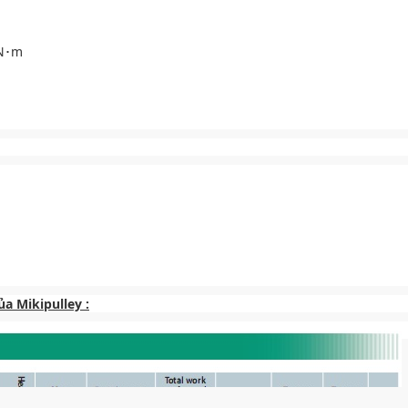
 N･m
a Mikipulley :