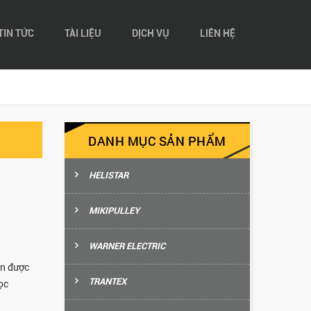
TIN TỨC
TÀI LIỆU
DỊCH VỤ
LIÊN HỆ
DANH MỤC SẢN PHẨM
HELISTAR
MIKIPULLEY
WARNER ELECTRIC
ản được
TRANTEX
ọc