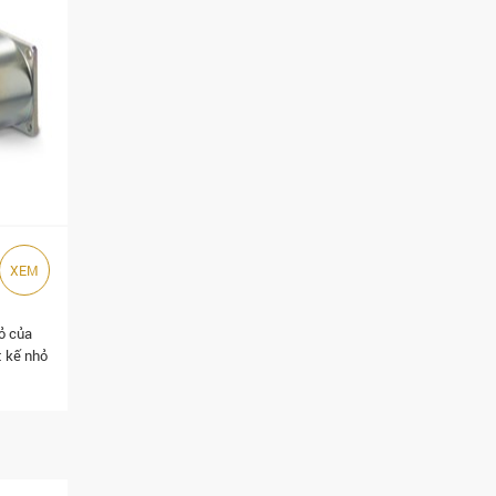
XEM
ỏ của
t kế nhỏ