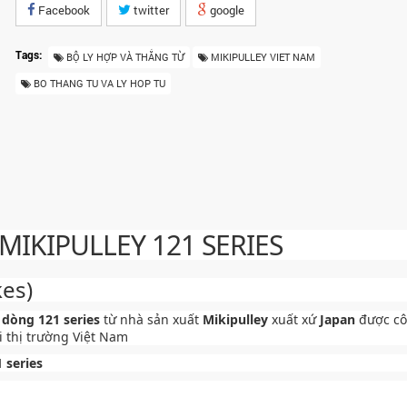
Facebook
twitter
google
Tags:
BỘ LY HỢP VÀ THẮNG TỪ
MIKIPULLEY VIET NAM
BO THANG TU VA LY HOP TU
MIKIPULLEY 121 SERIES
kes)
 dòng 121 series
từ nhà sản xuất
Mikipulley
xuất xứ
Japan
được cô
 thị trường Việt Nam
 series