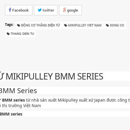
Facebook
twitter
google
Tags:
ĐỘNG CƠ THẮNG ĐIỆN TỪ
MIKIPULLEY VIET NAM
DONG CO
THANG DIEN TU
 MIKIPULLEY BMM SERIES
 BMM Series
ừ
BMM series
từ nhà sản xuất
Mikipulley
xuất xứ
Japan
được công t
 thị trường Việt Nam
 BMM series