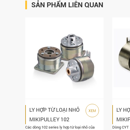
SẢN PHẨM LIÊN QUAN
LY HỢP TỪ LOẠI NHỎ
LY H
XEM
MIKIPULLEY 102
MIKI
Các dòng 102 series ly hợp từ loại nhỏ của
Dòng CYT s
SERIES
SERI