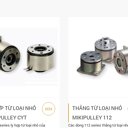
ỢP TỪ LOẠI NHỎ
THẮNG TỪ LOẠI NHỎ
XEM
PULLEY CYT
MIKIPULLEY 112
eries ly hợp từ loại nhỏ của
Các dòng 112 series thắng từ loại nh
ES
SERIES