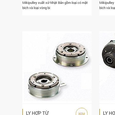
Mikipulley xuất xứ Nhật Bản gồm loại có mặt
Mikipulley
bích và loại vòng bi
bích và loạ
LY HỢP TỪ
LY H
XEM