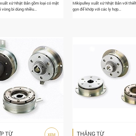
 xuất xứ Nhật Bản gồm loại có mặt
Mikipulley xuất xứ Nhật Bản với thiế
i vòng bi dùng nhiều...
gọn để khớp với các ly hợp...
ỢP TỪ
THẮNG TỪ
XEM