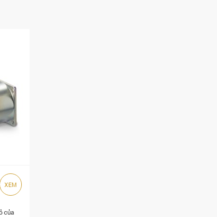
XEM
ỏ của