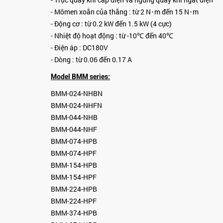
- Mômen xoắn của thắng : từ 2 N･m đến 15 N･m
- Động cơ : từ 0.2 kW đến 1.5 kW (4 cực)
- Nhiệt độ hoạt động : từ -10℃ đến 40℃
- Điện áp : DC180V
- Dòng : từ 0.06 đến 0.17 A
Model BMM series:
BMM-024-NHBN
BMM-024-NHFN
BMM-044-NHB
BMM-044-NHF
BMM-074-HPB
BMM-074-HPF
BMM-154-HPB
BMM-154-HPF
BMM-224-HPB
BMM-224-HPF
BMM-374-HPB