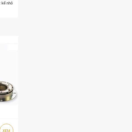
t kế nhỏ
XEM