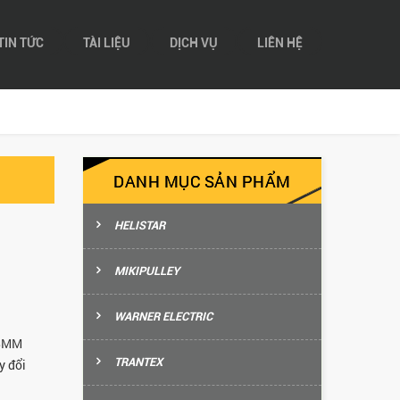
TIN TỨC
TÀI LIỆU
DỊCH VỤ
LIÊN HỆ
DANH MỤC SẢN PHẨM
HELISTAR
MIKIPULLEY
WARNER ELECTRIC
 BMM
TRANTEX
y đổi